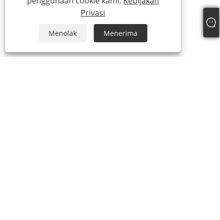
penggunaan cookie kami.
Kebijakan
Privasi
Menolak
Menerima
+86-13315751030
paul@intowalk.com