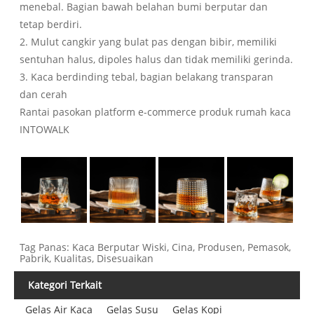
menebal. Bagian bawah belahan bumi berputar dan
tetap berdiri.
2. Mulut cangkir yang bulat pas dengan bibir, memiliki
sentuhan halus, dipoles halus dan tidak memiliki gerinda.
3. Kaca berdinding tebal, bagian belakang transparan
dan cerah
Rantai pasokan platform e-commerce produk rumah kaca
INTOWALK
Tag Panas: Kaca Berputar Wiski, Cina, Produsen, Pemasok,
Pabrik, Kualitas, Disesuaikan
Kategori Terkait
Gelas Air Kaca
Gelas Susu
Gelas Kopi