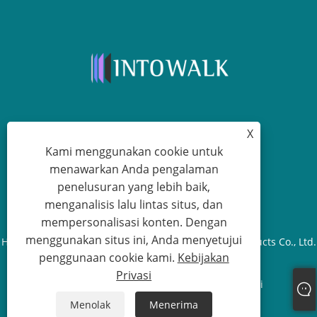
X
+86-13315751030
Kami menggunakan cookie untuk
menawarkan Anda pengalaman
paul@intowalk.com
penelusuran yang lebih baik,
menganalisis lalu lintas situs, dan
mempersonalisasi konten. Dengan
menggunakan situs ini, Anda menyetujui
Hak Cipta © 2023 Cangzhou Yuanbenheng Glass Products Co., Ltd.
penggunaan cookie kami.
Kebijakan
- Semua Hak dilindungi undang-undang.
Privasi
Links
Sitemap
RSS
XML
Kebijakan Privasi
Menolak
Menerima