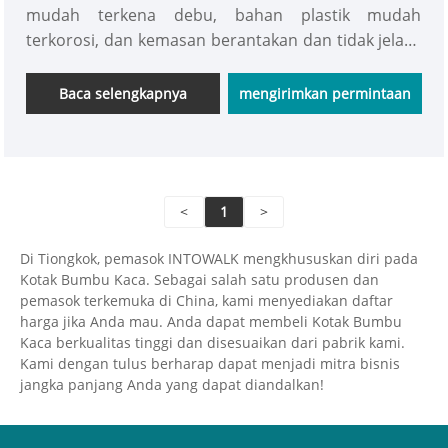
mudah terkena debu, bahan plastik mudah
terkorosi, dan kemasan berantakan dan tidak jelas).
INTOWALK Toples Bumbu Kaca yang diproduksi
khusus dengan Tutup Bambu, bahan sehat, kaca
Baca selengkapnya
mengirimkan permintaan
bebas timah, kayu bambu alami, detail berkualitas.
Pembantu penyimpanan dapur, dengan itu, Anda
juga ahli penyimpanan, dan Anda akan
mengucapkan selamat tinggal pada kekacauan!
<
1
>
Di Tiongkok, pemasok INTOWALK mengkhususkan diri pada
Kotak Bumbu Kaca. Sebagai salah satu produsen dan
pemasok terkemuka di China, kami menyediakan daftar
harga jika Anda mau. Anda dapat membeli Kotak Bumbu
Kaca berkualitas tinggi dan disesuaikan dari pabrik kami.
Kami dengan tulus berharap dapat menjadi mitra bisnis
jangka panjang Anda yang dapat diandalkan!