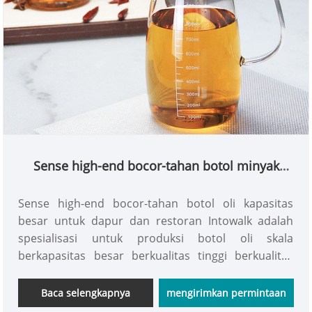
Sense high-end bocor-tahan botol minyak
kapasitas besar untuk dapur dan restoran
Sense high-end bocor-tahan botol oli kapasitas
besar untuk dapur dan restoran Intowalk adalah
spesialisasi untuk produksi botol oli skala
berkapasitas besar berkualitas tinggi berkualitas
tinggi di Cina. Pilih pot minyak. Dibandingkan
dengan stainless steel, sentuhan berkualitas tinggi
Baca selengkapnya
mengirimkan permintaan
dari Borosilicon tinggi memberi keluarga