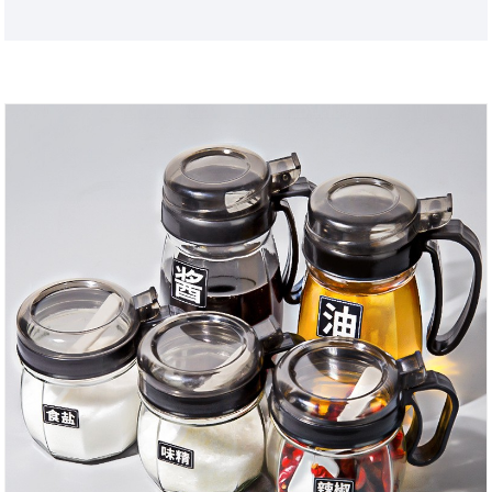
pengalaman memasak yang lebih baik dan peduli
pada keluarga. diet. Selamat datang semua bos di
Choosecangzhou, Hebei, China terutama
memproduksi produk kaca. Perusahaan kami
terutama mengintegrasikan produksi dan
penjualan, dan terutama menjual serangkaian
produk kaca seperti pot kaca, gelas kaca, gelas lapis
ganda, set teh, peralatan anggur dan produk kaca
lainnya. Setiap produk yang kami hasilkan dibuat
dengan hati -hati, setiap produk yang kami jual
secara ketat disaring, dan melayani setiap
pelanggan adalah tujuan tertinggi kami.