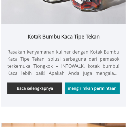
Kotak Bumbu Kaca Tipe Tekan
Rasakan kenyamanan kuliner dengan Kotak Bumbu
Kaca Tipe Tekan, solusi serbaguna dari pemasok
terkemuka Tiongkok – INTOWALK. kotak bumbu!
Kaca lebih baik! Apakah Anda juga mengalami
masalah seperti itu? Kapasitas wadah bumbu terlalu
kecil, mudah menggumpal jika tidak ditutup dalam
Baca selengkapnya
mengirimkan permintaan
waktu lama, dan penempatannya tidak rapi. Kotak
bumbu kaca tipe press INTOWALK akan membuat
rumah Anda lebih bercita rasa!