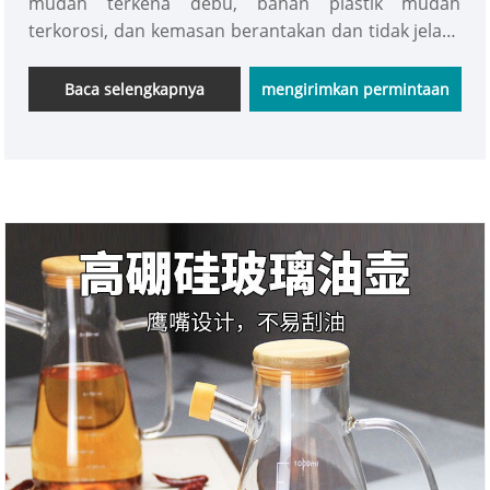
mudah terkena debu, bahan plastik mudah
terkorosi, dan kemasan berantakan dan tidak jelas).
INTOWALK Toples Bumbu Kaca Rumah Tangga
Dapur Produksi Sesuai Pesanan dengan Tutup
Baca selengkapnya
mengirimkan permintaan
Bambu, Bahan Sehat, Kaca Bebas Timah, Kayu
Bambu Alami, Detail Kualitas. Pembantu
penyimpanan dapur, dengan itu, Anda juga ahli
penyimpanan, dan Anda akan mengucapkan
selamat tinggal pada kekacauan! Kirim Permintaan