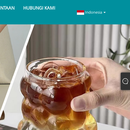
INTAAN
HUBUNGI KAMI
Indonesia