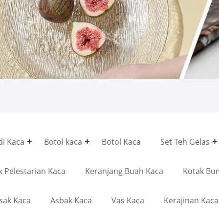
di Kaca
Botol kaca
Botol Kaca
Set Teh Gelas
k Pelestarian Kaca
Keranjang Buah Kaca
Kotak Bu
sak Kaca
Asbak Kaca
Vas Kaca
Kerajinan Kaca