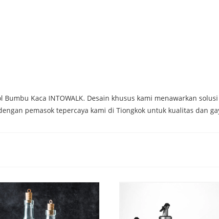
l Bumbu Kaca INTOWALK. Desain khusus kami menawarkan solusi 
engan pemasok tepercaya kami di Tiongkok untuk kualitas dan ga