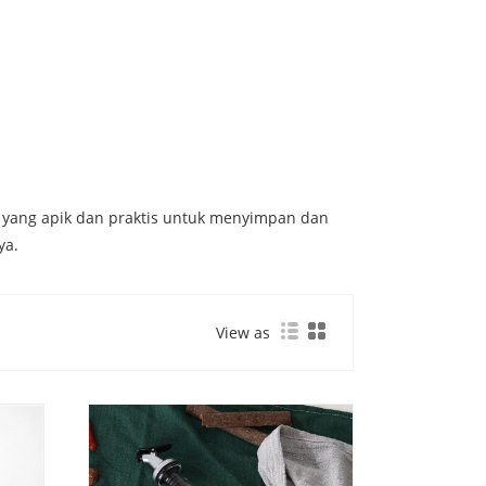
yang apik dan praktis untuk menyimpan dan
ya.
View as