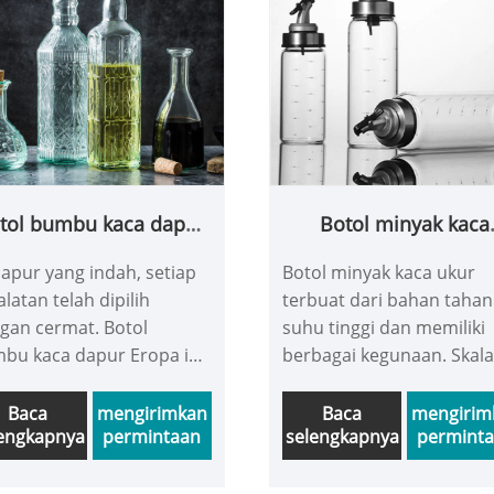
tol bumbu kaca dapur
Botol minyak kaca
Eropa
bertingkat
dapur yang indah, setiap
Botol minyak kaca ukur
latan telah dipilih
terbuat dari bahan tahan
gan cermat. Botol
suhu tinggi dan memiliki
bu kaca dapur Eropa ini
berbagai kegunaan. Skal
berikan pilihan yang
pada botol minyak zaitun
ih baik bagi juru masak
kecil terlihat jelas, dan
Baca
mengirimkan
Baca
mengirim
engkapnya
permintaan
selengkapnya
permint
ahan. Terbuat dari kaca
kontrol minyak yang ilmi
as timah yang ringan dan
dan ketat membuat
n, mudah untuk dibawa
pekerjaan dapur lebih