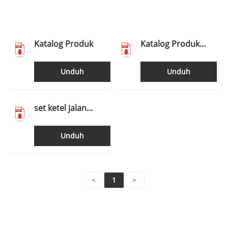
Katalog Produk
Katalog Produk
INTOWALK
Unduh
Unduh
set ketel jalan
masuk
Unduh
<
1
>