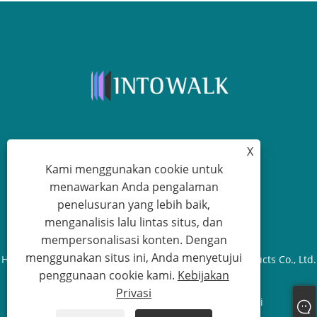
X
+86-13315751030
Kami menggunakan cookie untuk
menawarkan Anda pengalaman
paul@intowalk.com
penelusuran yang lebih baik,
menganalisis lalu lintas situs, dan
mempersonalisasi konten. Dengan
menggunakan situs ini, Anda menyetujui
Hak Cipta © 2023 Cangzhou Yuanbenheng Glass Products Co., Ltd.
penggunaan cookie kami.
Kebijakan
- Semua Hak dilindungi undang-undang.
Privasi
Links
Sitemap
RSS
XML
Kebijakan Privasi