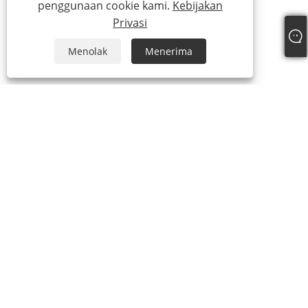
penggunaan cookie kami.
Kebijakan
Privasi
Menolak
Menerima
+86-13315751030
paul@intowalk.com