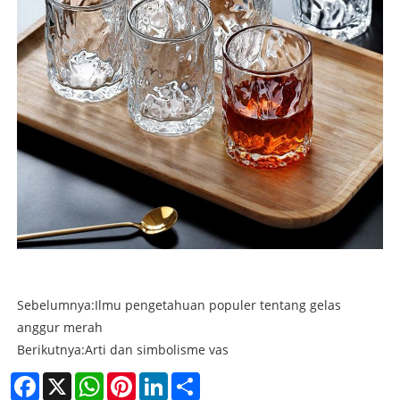
Sebelumnya:
Ilmu pengetahuan populer tentang gelas
anggur merah
Berikutnya:
Arti dan simbolisme vas
Facebook
X
WhatsApp
Pinterest
LinkedIn
Share