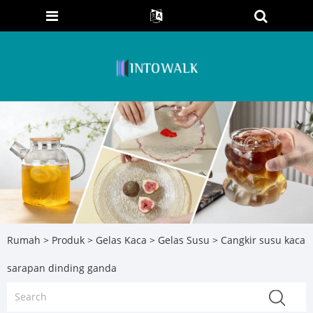
Rumah
>
Produk
>
Gelas Kaca
>
Gelas Susu
> Cangkir susu kaca
sarapan dinding ganda