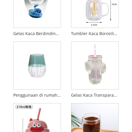
Gelas Kaca Berdinding Ganda Kreatif dengan Sisipan Paus Laut 3D
Tumbler Kaca Borosilikat Tinggi Dopamin dengan Sedotan
Penggunaan di rumah cangkir sarapan susu kaca borosilikat tinggi bergaris warna-blok
Gelas Kaca Transparan Kreatif Baru dengan Pegangan