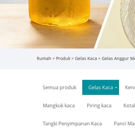
Rumah
>
Produk
>
Gelas Kaca
>
Gelas Anggur M
Semua produk
Gelas Kaca
Ken
Mangkuk kaca
Piring kaca
Kota
Tangki Penyimpanan Kaca
Panci Ma