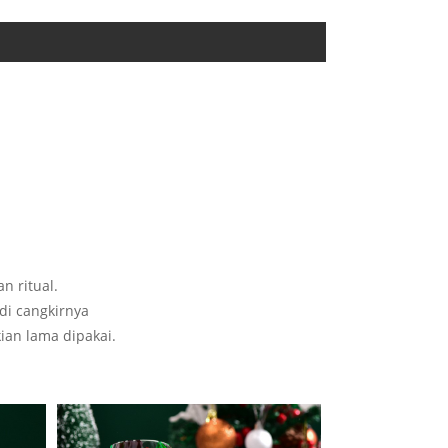
n ritual.
di cangkirnya
kian lama dipakai.