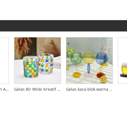
Gelas Sampanye dan Anggur Berdinding Ganda Transparan Kreatif
Gelas Bir Wiski Kreatif Bergaya Eropa dengan Pola Kotak-kotak Warna-warni
Gelas kaca blok warna dan botol air warna-warni yang kreatif dan layak untuk Instagram