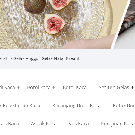
erah
> Gelas Anggur Gelas Natal Kreatif
di Kaca
Botol kaca
Botol Kaca
Set Teh Gelas
k Pelestarian Kaca
Keranjang Buah Kaca
Kotak Bu
sak Kaca
Asbak Kaca
Vas Kaca
Kerajinan Kaca