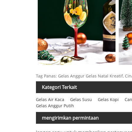
Tag Panas: Gelas Anggur Gelas Natal Kreatif, Cin
Kategori Terkait
Gelas Air Kaca
Gelas Susu
Gelas Kopi
Can
Gelas Anggur Putih
mengirimkan permintaan