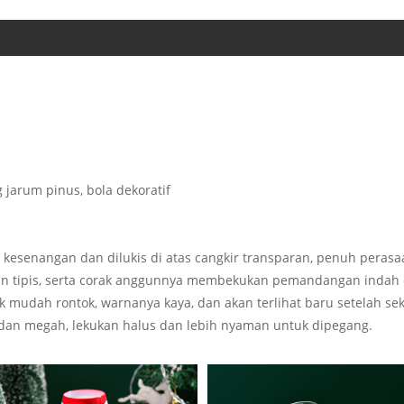
g jarum pinus, bola dekoratif
kesenangan dan dilukis di atas cangkir transparan, penuh perasaa
dan tipis, serta corak anggunnya membekukan pemandangan indah 
dak mudah rontok, warnanya kaya, dan akan terlihat baru setelah se
an dan megah, lekukan halus dan lebih nyaman untuk dipegang.