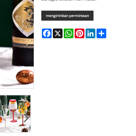
mengirimkan permintaan
Facebook
X
WhatsApp
Pinterest
LinkedIn
Share